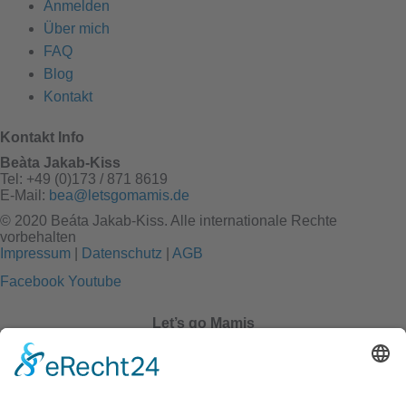
Anmelden
Über mich
FAQ
Blog
Kontakt
Kontakt Info
Beàta Jakab-Kiss
Tel: +49 (0)173 / 871 8619
E-Mail:
bea@letsgomamis.de
© 2020 Beáta Jakab-Kiss. Alle internationale Rechte
vorbehalten
Impressum
|
Datenschutz
|
AGB
Facebook
Youtube
Let’s go Mamis
Home
Programme
Kurse