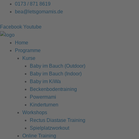
Zum
0173 / 871 8619
Inhalt
bea@letsgomamis.de
springen
Facebook
Youtube
Home
Programme
Kurse
Baby im Bauch (Outdoor)
Baby im Bauch (Indoor)
Baby im KiWa
Beckenbodentraining
Powermami
Kinderturnen
Workshops
Rectus Diastase Training
Spielplatzworkout
Online Training