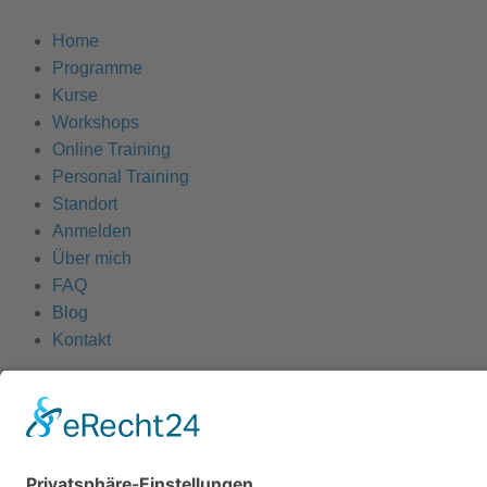
Home
Programme
Kurse
Workshops
Online Training
Personal Training
Standort
Anmelden
Über mich
FAQ
Blog
Kontakt
Beàta Jakab-Kiss
Tel: +49 (0)173 / 871 8619