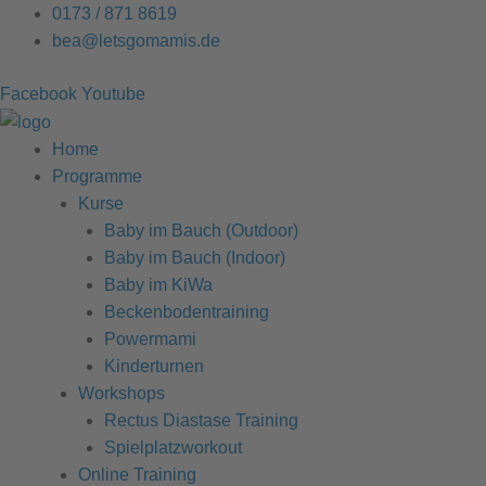
Zum
0173 / 871 8619
Inhalt
bea@letsgomamis.de
springen
Facebook
Youtube
Home
Programme
Kurse
Baby im Bauch (Outdoor)
Baby im Bauch (Indoor)
Baby im KiWa
Beckenbodentraining
Powermami
Kinderturnen
Workshops
Rectus Diastase Training
Spielplatzworkout
Online Training